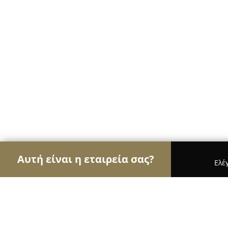
Αυτή είναι η εταιρεία σας?
Ελέ
Αετοί των φαρμακείων
Φαρμακεία, Κτηνιατρεία