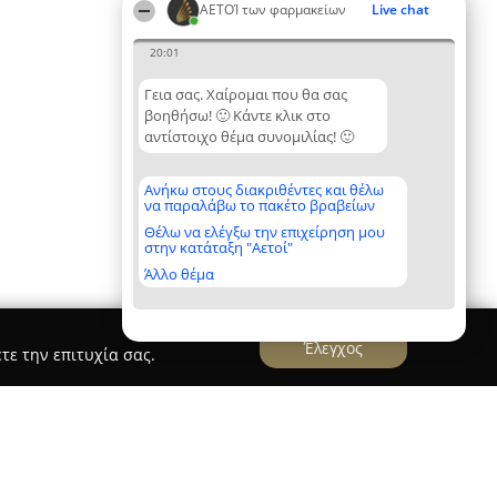
ΑΕΤΟΊ των φαρμακείων
Live chat
20:01
Γεια σας. Χαίρομαι που θα σας
βοηθήσω! 🙂 Κάντε κλικ στο
αντίστοιχο θέμα συνομιλίας! 🙂
Ανήκω στους διακριθέντες και θέλω
να παραλάβω το πακέτο βραβείων
Θέλω να ελέγξω την επιχείρηση μου
στην κατάταξη "Αετοί"
Άλλο θέμα
Έλεγχος
τε την επιτυχία σας.
Α ΟΕ