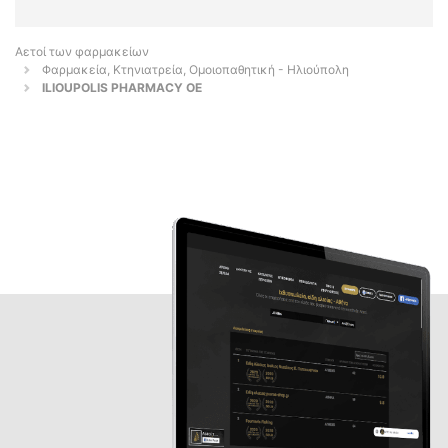
Αετοί των φαρμακείων
Φαρμακεία, Κτηνιατρεία, Ομοιοπαθητική - Ηλιούπολη
ILIOUPOLIS PHARMACY ΟΕ