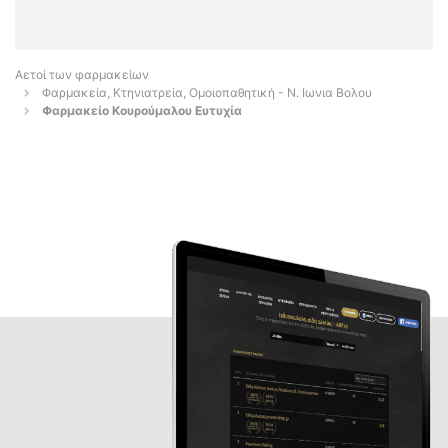
Αετοί των φαρμακείων
Φαρμακεία, Κτηνιατρεία, Ομοιοπαθητική - Ν. Ιωνια Βολου
Φαρμακείο Κουρούμαλου Ευτυχία