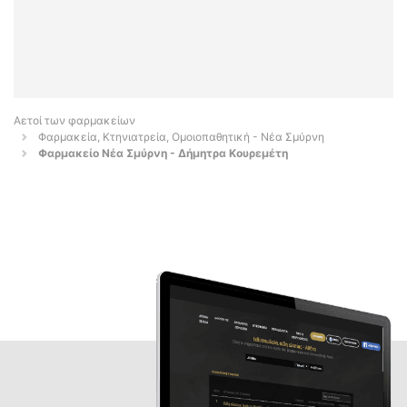
Αετοί των φαρμακείων
Φαρμακεία, Κτηνιατρεία, Ομοιοπαθητική - Νέα Σμύρνη
Φαρμακείο Νέα Σμύρνη - Δήμητρα Κουρεμέτη