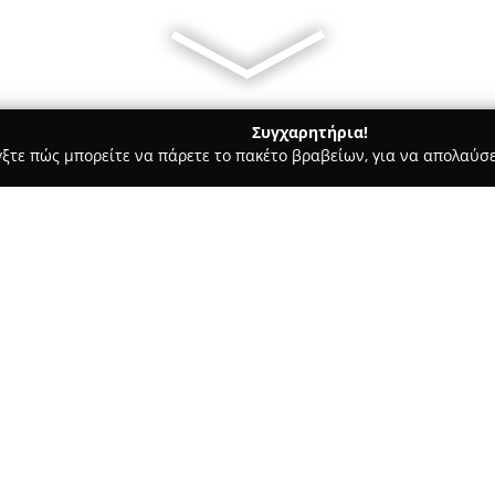
Συγχαρητήρια!
γξτε πώς μπορείτε να πάρετε το πακέτο βραβείων, για να απολαύσε
, Ομοιοπαθητική - Μονεμβασιά
GreenPharmacy24.gr
Σχετικά με την εταιρεία:
Το
GreenPharmacy24
στη Μονε
που επικεντρώνεται στην παρο
Ως σημείο αναφοράς στην περι
επιστημονικό ρόλο του φαρμακ
ασθενή, παρέχοντας ταχεία κα