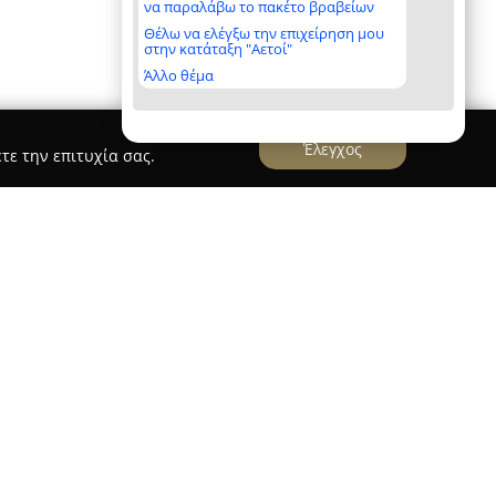
να παραλάβω το πακέτο βραβείων
Θέλω να ελέγξω την επιχείρηση μου
στην κατάταξη "Αετοί"
Άλλο θέμα
Έλεγχος
τε την επιτυχία σας.
μβασιά λειτουργεί ως ένα σύγχρονο φαρμακείο
χή ολοκληρωμένων λύσεων υγείας και ευεξίας.
οχή, το φαρμακείο δίνει έμφαση στον
οποιού καθώς και στον σεβασμό προς τον
ι υψηλής ποιότητας εξυπηρέτηση.