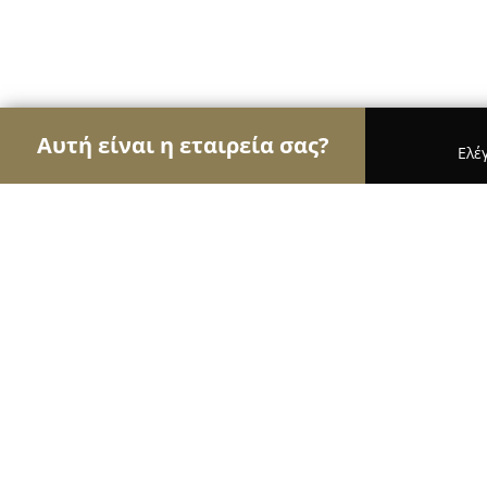
Αυτή είναι η εταιρεία σας?
Ελέ
Αετοί των φαρμακείων
Φαρμακεία, Κτηνιατρεία
GreenPharmacy24.gr
9.3
(31)