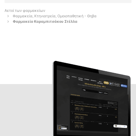
Αετοί των φαρμακείων
Φαρμακεία, Κτηνιατρεία, Ομοιοπαθητική - Θηβα
Φαρμακείο Καραμπιτσάκου Στέλλα