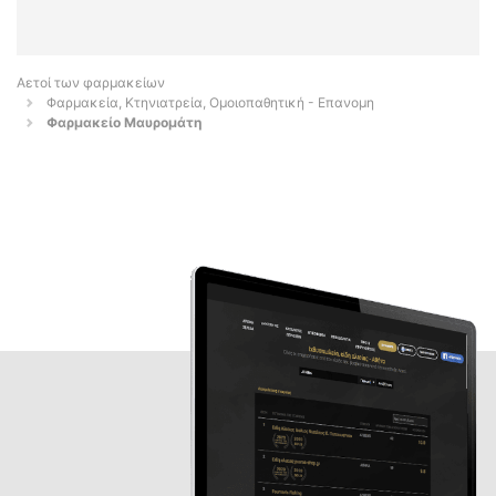
Αετοί των φαρμακείων
Φαρμακεία, Κτηνιατρεία, Ομοιοπαθητική - Επανομη
Φαρμακείο Μαυρομάτη