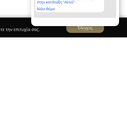
στην κατάταξη "Αετοί"
Άλλο θέμα
Έλεγχος
τε την επιτυχία σας.
Φαίη
, το οποίο εδρεύει στη Βόλο στην οδό
α γκάμα προϊόντων και υπηρεσιών με σκοπό την
 της σύγχρονης κοινωνίας στον τομέα της
αρμακείο προμηθεύει πλήθος φαρμακευτικών
τικές ανάγκες υγείας και καθημερινής