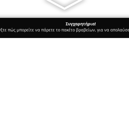
Συγχαρητήρια!
γξτε πώς μπορείτε να πάρετε το πακέτο βραβείων, για να απολαύσε
, Ομοιοπαθητική - Βόλος
Φαρμακείο Παπαϊωάννου Φαίη
Σχετικά με την εταιρεία:
Το
Φαρμακείο Παπαϊωάννου 
Μπότσαρη 36, προσφέρει ευρεί
πλήρη κάλυψη των απαιτήσεων
υγείας και της ευεξίας. Το φ
Δείτε περισσότερα >>
ειδών, εξυπηρετώντας διαφορε
φροντίδας.