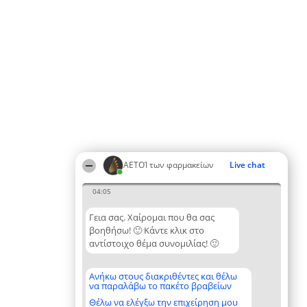
ΑΕΤΟΊ των φαρμακείων
Live chat
04:05
Γεια σας. Χαίρομαι που θα σας
βοηθήσω! 🙂 Κάντε κλικ στο
αντίστοιχο θέμα συνομιλίας! 🙂
Ανήκω στους διακριθέντες και θέλω
να παραλάβω το πακέτο βραβείων
Θέλω να ελέγξω την επιχείρηση μου