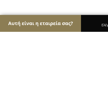
Αυτή είναι η εταιρεία σας?
Ελέ
Αετοί των φαρμακείων
Φαρμακεία, Κτηνιατρεία
Φαρμακείο Παπαϊωάννου Φαίη
9.8
(99)