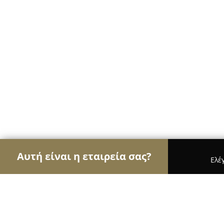
Αυτή είναι η εταιρεία σας?
Ελέ
Αετοί των φαρμακείων
Φαρμακεία, Κτηνιατρεία