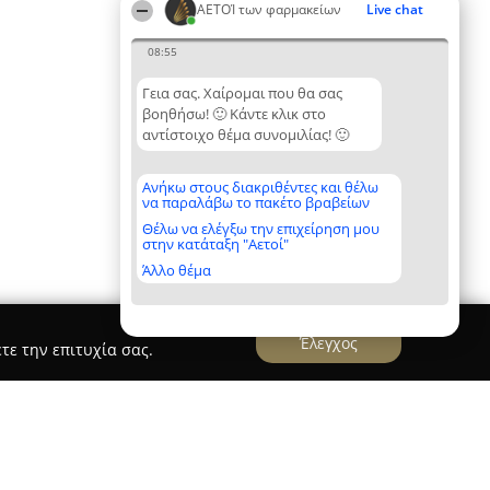
ΑΕΤΟΊ των φαρμακείων
Live chat
08:55
Γεια σας. Χαίρομαι που θα σας
βοηθήσω! 🙂 Κάντε κλικ στο
αντίστοιχο θέμα συνομιλίας! 🙂
Ανήκω στους διακριθέντες και θέλω
να παραλάβω το πακέτο βραβείων
Θέλω να ελέγξω την επιχείρηση μου
στην κατάταξη "Αετοί"
Άλλο θέμα
Έλεγχος
τε την επιτυχία σας.
τ.