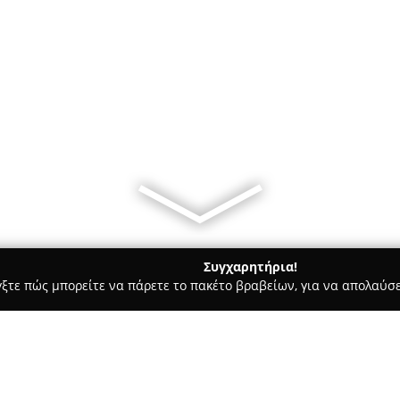
Συγχαρητήρια!
γξτε πώς μπορείτε να πάρετε το πακέτο βραβείων, για να απολαύσε
, Ομοιοπαθητική - Θερμη
PharmaKyrou - Φαρμακείο Κύρου Σ