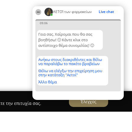
ΑΕΤΟΊ των φαρμακείων
Live chat
09:06
Γεια σας. Χαίρομαι που θα σας
βοηθήσω! 🙂 Κάντε κλικ στο
αντίστοιχο θέμα συνομιλίας! 🙂
Ανήκω στους διακριθέντες και θέλω
να παραλάβω το πακέτο βραβείων
Θέλω να ελέγξω την επιχείρηση μου
στην κατάταξη "Αετοί"
Άλλο θέμα
Έλεγχος
τε την επιτυχία σας.