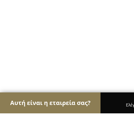
Αυτή είναι η εταιρεία σας?
Ελέ
Αετοί των φαρμακείων
Φαρμακεία, Κτηνιατρεία