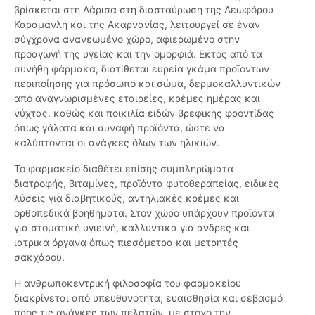
βρίσκεται στη Λάρισα στη διασταύρωση της Λεωφόρου
Καραμανλή και της Ακαρνανίας, λειτουργεί σε έναν
σύγχρονα ανανεωμένο χώρο, αφιερωμένο στην
προαγωγή της υγείας και την ομορφιά. Εκτός από τα
συνήθη φάρμακα, διατίθεται ευρεία γκάμα προϊόντων
περιποίησης για πρόσωπο και σώμα, δερμοκαλλυντικών
από αναγνωρισμένες εταιρείες, κρέμες ημέρας και
νύχτας, καθώς και ποικιλία ειδών βρεφικής φροντίδας
όπως γάλατα και συναφή προϊόντα, ώστε να
καλύπτονται οι ανάγκες όλων των ηλικιών.
Το φαρμακείο διαθέτει επίσης συμπληρώματα
διατροφής, βιταμίνες, προϊόντα φυτοθεραπείας, ειδικές
λύσεις για διαβητικούς, αντηλιακές κρέμες και
ορθοπεδικά βοηθήματα. Στον χώρο υπάρχουν προϊόντα
για στοματική υγιεινή, καλλυντικά για άνδρες και
ιατρικά όργανα όπως πιεσόμετρα και μετρητές
σακχάρου.
Η ανθρωποκεντρική φιλοσοφία του φαρμακείου
διακρίνεται από υπευθυνότητα, ευαισθησία και σεβασμό
προς τις ανάγκες των πελατών, με στόχο την