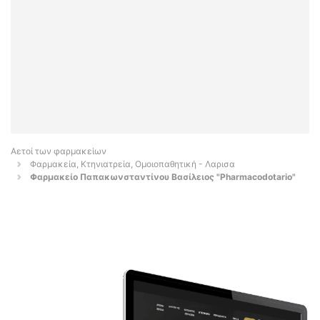
Αετοί των φαρμακείων
Φαρμακεία, Κτηνιατρεία, Ομοιοπαθητική - Λαρισα
Φαρμακείο Παπακωνσταντίνου Βασίλειος "Pharmacodotario"