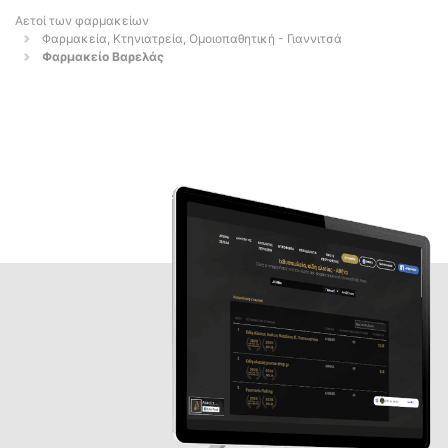
Αετοί των φαρμακείων
Φαρμακεία, Κτηνιατρεία, Ομοιοπαθητική - Γιαννιτσά
Φαρμακείο Βαρελάς