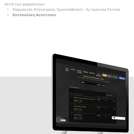
Αετοί των φαρμακείων
Φαρμακεία, Κτηνιατρεία, Ομοιοπαθητική - Αγ. Ιωαννησ Ρεντησ
Κατσουλάκη Αναστασια