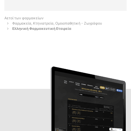
Αετοί των φαρμακείων
Φαρμακεία, Κτηνιατρεία, Ομοιοπαθητική - Ζωγράφου
Ελληνική Φαρμακευτική Εταιρεία