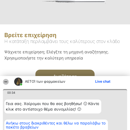
Βρείτε επιχείρηση
Η κατάταξη περιλαμβάνει τους καλύτερους στον κλάδο
Ψάχνετε επιχείρηση; Ελέγξτε τη μηχανή αναζήτησης.
Χρησιμοποιήστε την καλύτερη υπηρεσία
Αναζήτηση
ΑΕΤΟΊ των φαρμακείων
Live chat
00:34
Γεια σας. Χαίρομαι που θα σας βοηθήσω! 🙂 Κάντε
κλικ στο αντίστοιχο θέμα συνομιλίας! 🙂
Διοργανωτής της
Κατάταξη
Επικοινωνία
Ανήκω στους διακριθέντες και θέλω να παραλάβω το
κατάταξης
Διακριθέντες
Επικοινωνία
πακέτο βραβείων
BEAUTIFUL COMPANY
Λίστα όλων