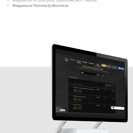
Φαρμακεία, Κτηνιατρεία, Ομοιοπαθητική - Νίκαια
Φαρμακειο Παπαλεξη Βασιλεια