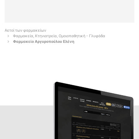
Αετοί των φαρμακείων
Φαρμακεία, Κτηνιατρεία, Ομοιοπαθητική - Γλυφάδα
Φαρμακείο Αργυροπούλου Ελένη