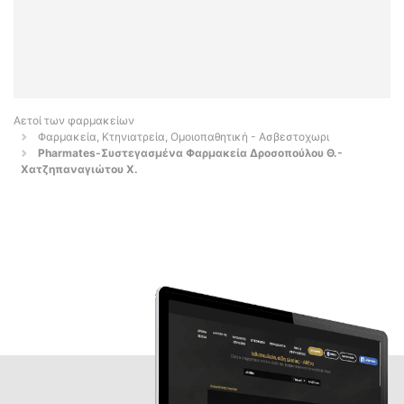
Αετοί των φαρμακείων
Φαρμακεία, Κτηνιατρεία, Ομοιοπαθητική - Ασβεστοχωρι
Pharmates-Συστεγασμένα Φαρμακεία Δροσοπούλου Θ.-
Χατζηπαναγιώτου Χ.