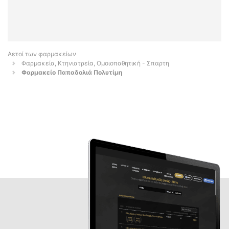
Αετοί των φαρμακείων
Φαρμακεία, Κτηνιατρεία, Ομοιοπαθητική - Σπαρτη
Φαρμακείο Παπαδολιά Πολυτίμη