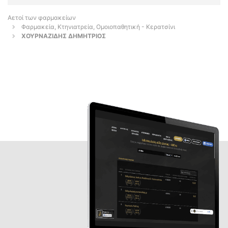
Αετοί των φαρμακείων
Φαρμακεία, Κτηνιατρεία, Ομοιοπαθητική - Κερατσίνι
ΧΟΥΡΝΑΖΙΔΗΣ ΔΗΜΗΤΡΙΟΣ