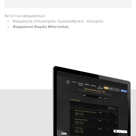
Αετοί των φαρμακείων
Φαρμακεία, Κτηνιατρεία, Ομοιοπαθητική - Κατερίνη
Φαρμακειο Θωμάς Μπατσιλας