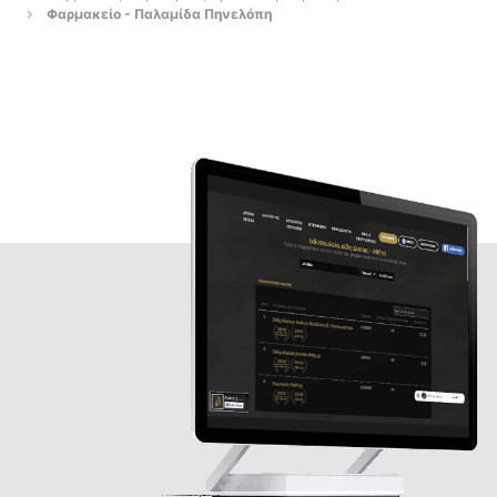
Φαρμακείο - Παλαμίδα Πηνελόπη