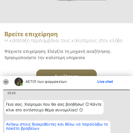
Βρείτε επιχείρηση
Η κατάταξη περιλαμβάνει τους καλύτερους στον κλάδο
Ψάχνετε επιχείρηση; Ελέγξτε τη μηχανή αναζήτησης.
Χρησιμοποιήστε την καλύτερη υπηρεσία
Αναζήτηση
ΑΕΤΟΊ των φαρμακείων
Live chat
23:24
Γεια σας. Χαίρομαι που θα σας βοηθήσω! 🙂 Κάντε
κλικ στο αντίστοιχο θέμα συνομιλίας! 🙂
Διοργανωτής της
Κατάταξη
Επικοινωνία
Ανήκω στους διακριθέντες και θέλω να παραλάβω το
κατάταξης
Διακριθέντες
Επικοινωνία
πακέτο βραβείων
BEAUTIFUL COMPANY
Λίστα όλων
Μονοπρόσωπη ΙΚΕ