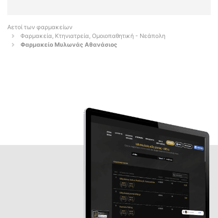
Αετοί των φαρμακείων
Φαρμακεία, Κτηνιατρεία, Ομοιοπαθητική - Νεάπολη
Φαρμακείο Μυλωνάς Αθανάσιος