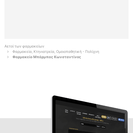
Αετοί των φαρμακείων
Φαρμακεία, Κτηνιατρεία, Ομοιοπαθητική - Πολίχνη
Φαρμακείο Μπάρμπας Κωνσταντίνος