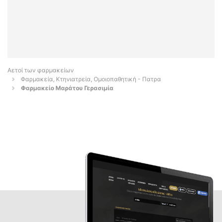
Αετοί των φαρμακείων
Φαρμακεία, Κτηνιατρεία, Ομοιοπαθητική - Πατρα
Φαρμακείο Μαράτου Γερασιμία