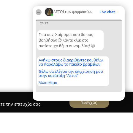
ΑΕΤΟΊ των φαρμακείων
Live chat
20:27
Γεια σας. Χαίρομαι που θα σας
βοηθήσω! 🙂 Κάντε κλικ στο
αντίστοιχο θέμα συνομιλίας! 🙂
Ανήκω στους διακριθέντες και θέλω
να παραλάβω το πακέτο βραβείων
Θέλω να ελέγξω την επιχείρηση μου
στην κατάταξη "Αετοί"
Άλλο θέμα
Έλεγχος
τε την επιτυχία σας.
ΤΟΣ