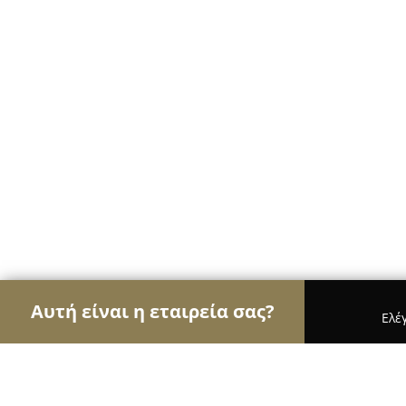
Αυτή είναι η εταιρεία σας?
Ελέ
Αετοί των φαρμακείων
Φαρμακεία, Κτηνιατρεία