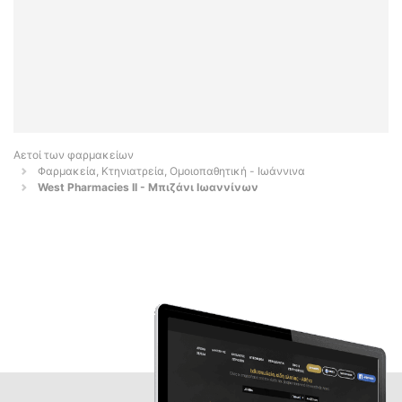
Αετοί των φαρμακείων
Φαρμακεία, Κτηνιατρεία, Ομοιοπαθητική - Ιωάννινα
West Pharmacies II - Μπιζάνι Ιωαννίνων