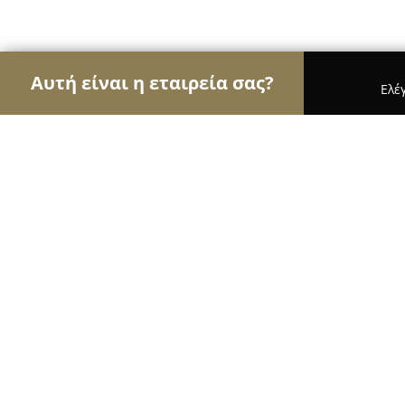
Αυτή είναι η εταιρεία σας?
Ελέ
Αετοί των φαρμακείων
Φαρμακεία, Κτηνιατρεία
ΦΑΡΜΑΚΕΙΟ - ΑΙΚΑΤΕΡΙΝΗ Γ. ΣΦΗΚΑ
10
(48)
Πατρα, Αγιας Βαρβαρας 33