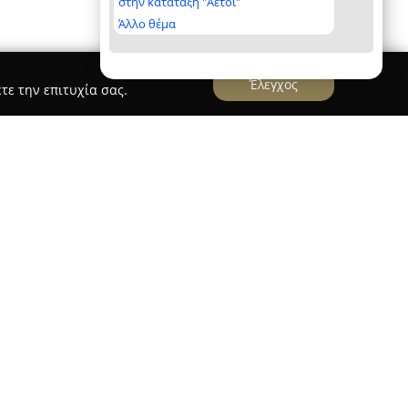
στην κατάταξη "Αετοί"
Άλλο θέμα
Έλεγχος
τε την επιτυχία σας.
 ΑΚΤΑΙΟ - ΡΙΟ
 Σφήκα
, τοποθετημένο στο Ακταίο Ρίου επί της
γει φαρμακευτικές υπηρεσίες υψηλής ποιότητας
. Η φροντίδα επικεντρώνεται στον ασθενή, με
νων λύσεων που αφορούν τη θεραπεία, την
ς τις ηλικιακές ομάδες.
αρασκευή εξατομικευμένων φαρμακευτικών
αι στο ειδικά εξοπλισμένο εργαστήριο του