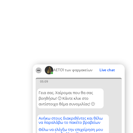
ΑΕΤΟΊ των φαρμακείων
Live chat
05:09
Γεια σας. Χαίρομαι που θα σας
βοηθήσω! 🙂 Κάντε κλικ στο
αντίστοιχο θέμα συνομιλίας! 🙂
Ανήκω στους διακριθέντες και θέλω
να παραλάβω το πακέτο βραβείων
Θέλω να ελέγξω την επιχείρηση μου