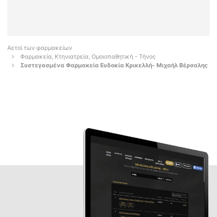
Αετοί των φαρμακείων
Φαρμακεία, Κτηνιατρεία, Ομοιοπαθητική - Τήνος
Συστεγασμένα Φαρμακεία Ευδοκία Κρικελλή- Μιχαήλ Βέρσαλης