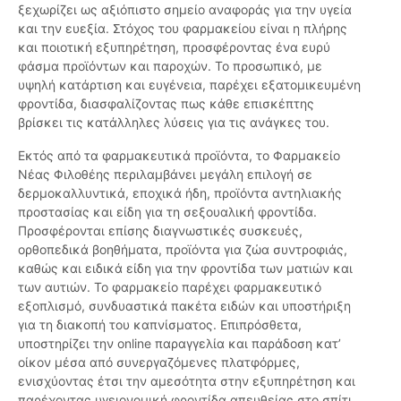
ξεχωρίζει ως αξιόπιστο σημείο αναφοράς για την υγεία
και την ευεξία. Στόχος του φαρμακείου είναι η πλήρης
και ποιοτική εξυπηρέτηση, προσφέροντας ένα ευρύ
φάσμα προϊόντων και παροχών. Το προσωπικό, με
υψηλή κατάρτιση και ευγένεια, παρέχει εξατομικευμένη
φροντίδα, διασφαλίζοντας πως κάθε επισκέπτης
βρίσκει τις κατάλληλες λύσεις για τις ανάγκες του.
Εκτός από τα φαρμακευτικά προϊόντα, το Φαρμακείο
Νέας Φιλοθέης περιλαμβάνει μεγάλη επιλογή σε
δερμοκαλλυντικά, εποχικά ήδη, προϊόντα αντηλιακής
προστασίας και είδη για τη σεξουαλική φροντίδα.
Προσφέρονται επίσης διαγνωστικές συσκευές,
ορθοπεδικά βοηθήματα, προϊόντα για ζώα συντροφιάς,
καθώς και ειδικά είδη για την φροντίδα των ματιών και
των αυτιών. Το φαρμακείο παρέχει φαρμακευτικό
εξοπλισμό, συνδυαστικά πακέτα ειδών και υποστήριξη
για τη διακοπή του καπνίσματος. Επιπρόσθετα,
υποστηρίζει την online παραγγελία και παράδοση κατ’
οίκον μέσα από συνεργαζόμενες πλατφόρμες,
ενισχύοντας έτσι την αμεσότητα στην εξυπηρέτηση και
παρέχοντας υγειονομική φροντίδα απευθείας στο σπίτι