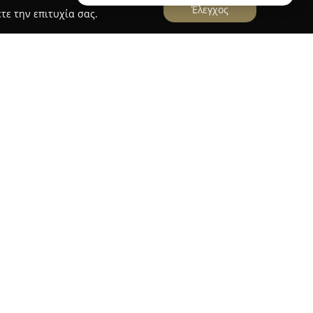
Έλεγχος
τε την επιτυχία σας.
ος"
 Ευστάθιος"
, που βρίσκεται επί της οδού
 πλατεία Φλέμιγκ στο Αγρίνιο, έχει καθιερωθεί
ηρεσίες υγείας και ευεξίας της τοπικής
στην ποιοτική εξυπηρέτηση και η αξιοπιστία
 υποστηρίζονται από τη συμμετοχή του ως
λλόγου Τριχωνίδας.
ς χώρους του προσφέρονται πλήρης συλλογή
ληρωμάτων και παραφαρμακευτικών προϊόντων,
στους καταναλωτές. Διαθέσιμα είναι επίσης
ητας, καθώς και μια ευρεία γκάμα προϊόντων