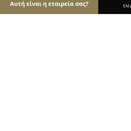
Αυτή είναι η εταιρεία σας?
Ελέ
Αετοί των φαρμακείων
Φαρμακεία, Κτηνιατρεία
Φαρμακείο "Σταμούλης Γ. Ευστάθιο
8.4
(13)
Αγρίνιο, Παπαστράτου 24 & Πλατεία Φλέμινγκ
Εμφάνιση αριθμού τηλεφώνου