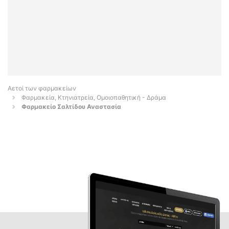
Αετοί των φαρμακείων
Φαρμακεία, Κτηνιατρεία, Ομοιοπαθητική - Δράμα
Φαρμακείο Σαλτίδου Αναστασία