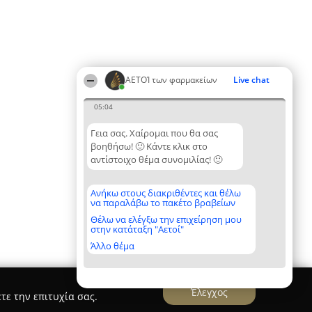
ΑΕΤΟΊ των φαρμακείων
Live chat
05:04
Γεια σας. Χαίρομαι που θα σας
βοηθήσω! 🙂 Κάντε κλικ στο
αντίστοιχο θέμα συνομιλίας! 🙂
Ανήκω στους διακριθέντες και θέλω
να παραλάβω το πακέτο βραβείων
Θέλω να ελέγξω την επιχείρηση μου
στην κατάταξη "Αετοί"
Άλλο θέμα
Έλεγχος
τε την επιτυχία σας.