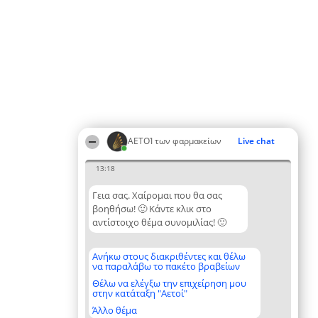
ΑΕΤΟΊ των φαρμακείων
Live chat
13:18
Γεια σας. Χαίρομαι που θα σας
βοηθήσω! 🙂 Κάντε κλικ στο
αντίστοιχο θέμα συνομιλίας! 🙂
Ανήκω στους διακριθέντες και θέλω
να παραλάβω το πακέτο βραβείων
Θέλω να ελέγξω την επιχείρηση μου
στην κατάταξη "Αετοί"
Άλλο θέμα