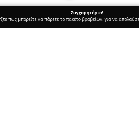
Συγχαρητήρια!
γξτε πώς μπορείτε να πάρετε το πακέτο βραβείων, για να απολαύσε
, Ομοιοπαθητική - Χρυσουπολη
Φαρμακείο Νούση Θεολόγου
Σχετικά με την εταιρεία:
Το φαρμακείο Νούση Θεολόγου 
Χρυσούπολης και έχει καθιερω
υγείας και ευζωίας της περιο
προϊόντων και ολοκληρωμένες 
Δείτε περισσότερα >>
απαιτήσεις των σύγχρονων πολ
συνταγές εκτελούνται άμεσα,
στηρίζουν την ποιότητα της κ
Ανάμεσα στις προσφερόμενες υ