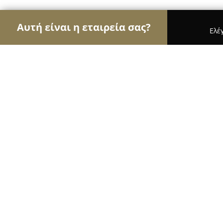
Αυτή είναι η εταιρεία σας?
Ελέ
Αετοί των φαρμακείων
Φαρμακεία, Κτηνιατρεία
Φαρμακείο Νούση Θεολόγου
8.6
(11)
Χρυσουπολη, Ελ. Βενιζέλου 138
Εμφάνιση αριθμού τηλεφώνου