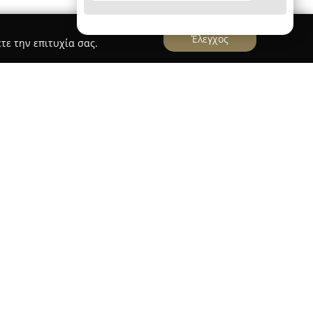
Έλεγχος
τε την επιτυχία σας.
στεγάζεται στο κεντρικότερο σημείο της
θεί ως βασικός φορέας που εξυπηρετεί θέματα
χής. Το φαρμακείο προσφέρει πλούσια συλλογή
υπηρεσίες φροντίδας, που ανταποκρίνονται στις
ιτών. Στο κατάστημα διατίθενται φάρμακα, οι
 ενώ παράλληλα υπάρχουν πολλά προϊόντα που
αθημερινής ζωής.
πηρεσίες περιλαμβάνονται και βρεφικά είδη,