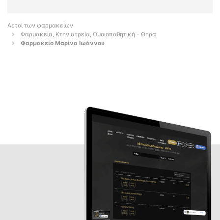
Αετοί των φαρμακείων
Φαρμακεία, Κτηνιατρεία, Ομοιοπαθητική - Θηρα
Φαρμακείο Μαρίνα Ιωάννου