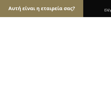
Αυτή είναι η εταιρεία σας?
Ελέ
Αετοί των φαρμακείων
Φαρμακεία, Κτηνιατρεία
Φαρμακείο Κ. Λαγούδη - Ν. Καραγι
8.2
(42)
Ηρακλειο, Λεωφ. Παπαναστασίου 16
Εμφάνιση αριθμού τηλεφώνου