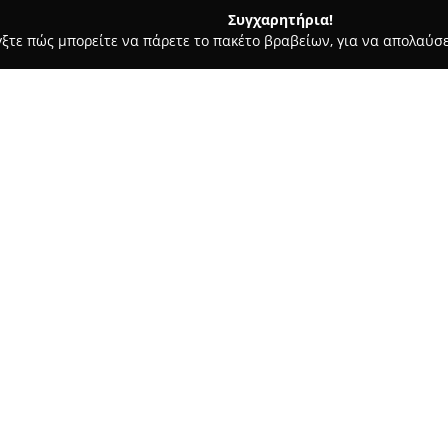
Συγχαρητήρια!
γξτε πώς μπορείτε να πάρετε το πακέτο βραβείων, για να απολαύσε
, Ομοιοπαθητική - Ηρακλειο
Φαρμακείο Κ. Λαγούδη - Ν. Καρα
άννη
Σχετικά με την εταιρεία:
Το
Φαρμακείο Κ. Λαγούδη - Ν
αναφοράς για θέματα υγείας κα
Παπαναστασίου 16. Η επιχείρη
εξυπηρέτησης που παρέχει, δι
καλυφθούν οι απαιτήσεις των
Στο φαρμακείο μπορεί κανείς ν
επιλεγμένα φυτικά καλλυντικά
τιμές. Έμφαση δίνεται στη συν
ομάδα φαρμακοποιών επιδεικν