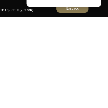
Έλεγχος
τε την επιτυχία σας.
γιάννη
. Καραγιάννη
λειτουργεί ως αξιόπιστο σημείο
ι ευεξίας στο Ηράκλειο, με έδρα τη Λεωφόρο
ση ξεχωρίζει για την υψηλή ποιότητα της
αθέτοντας πλούσια συλλογή προϊόντων για να
 σύγχρονων καταναλωτών.
α βρει τόσο φαρμακευτικά είδη όσο και
, τα οποία προσφέρονται σε ανταγωνιστικές
ολική φροντίδα και αισθητική. Η εξειδικευμένη
ύει δέσμευση στην παροχή εξατομικευμένων