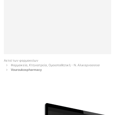
Αετοί των φαρμακείων
Φαρμακεία, Κτηνιατρεία, Ομοιοπαθητική - Ν. Αλικαρνασσοσ
Vouroukospharmacy