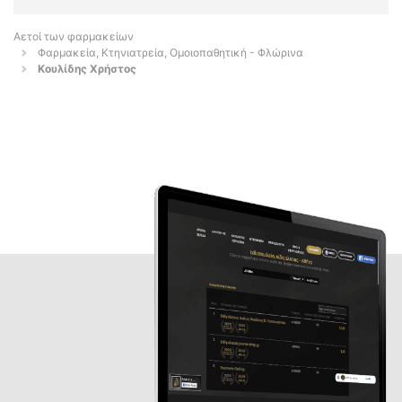
Αετοί των φαρμακείων
Φαρμακεία, Κτηνιατρεία, Ομοιοπαθητική - Φλώρινα
Κουλίδης Χρήστος