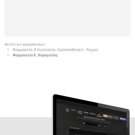
Αετοί των φαρμακείων
Φαρμακεία, Κτηνιατρεία, Ομοιοπαθητική - Άλιμος
Φαρμακείο Ε. Κορομπίλη