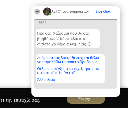
ΑΕΤΟΊ των φαρμακείων
Live chat
16:14
Γεια σας. Χαίρομαι που θα σας
βοηθήσω! 🙂 Κάντε κλικ στο
αντίστοιχο θέμα συνομιλίας! 🙂
Ανήκω στους διακριθέντες και θέλω
να παραλάβω το πακέτο βραβείων
Θέλω να ελέγξω την επιχείρηση μου
στην κατάταξη "Αετοί"
Άλλο θέμα
Έλεγχος
τε την επιτυχία σας.