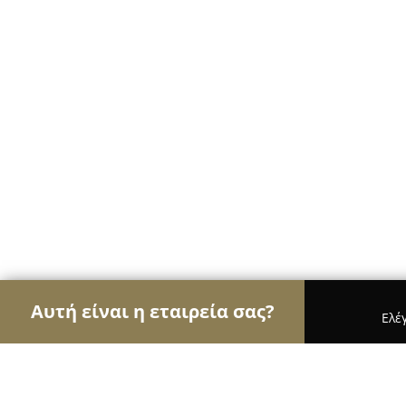
Αυτή είναι η εταιρεία σας?
Ελέ
Αετοί των φαρμακείων
Φαρμακεία, Κτηνιατρεία