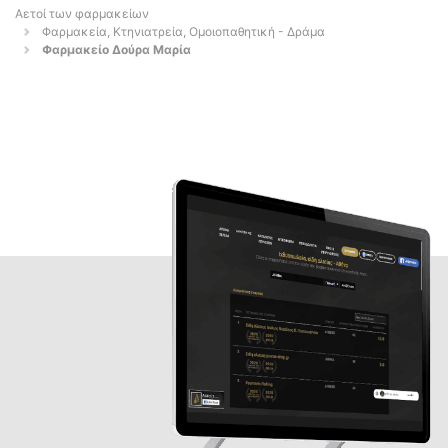
Αετοί των φαρμακείων
Φαρμακεία, Κτηνιατρεία, Ομοιοπαθητική - Δράμα
Φαρμακείο Δούρα Μαρία