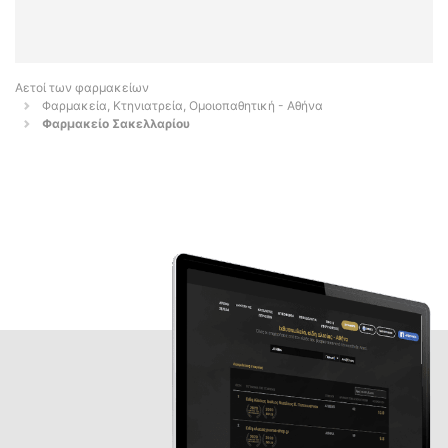
Αετοί των φαρμακείων
Φαρμακεία, Κτηνιατρεία, Ομοιοπαθητική - Αθήνα
Φαρμακείο Σακελλαρίου