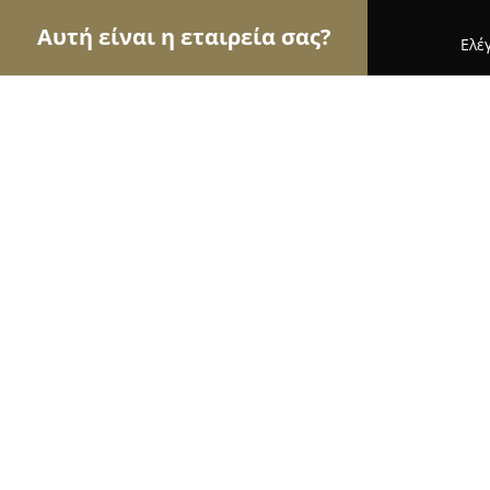
Αυτή είναι η εταιρεία σας?
Ελέ
Αετοί των φαρμακείων
Φαρμακεία, Κτηνιατρεία
Φαρμακειο Μαρία Γκέλη
9
(53)
Κορινθοσ, ΕΟ Ισθμού Αρχαίας Επιδαύρου 121
Εμφάνιση αριθμού τηλεφώνου