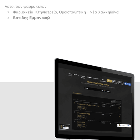
Αετοί των φαρμακείων
Φαρμακεία, Κτηνιατρεία, Ομοιοπαθητική - Νέα Χαλκηδόνα
Βατιδης Εμμανουηλ