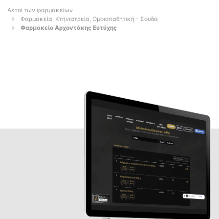
Αετοί των φαρμακείων
Φαρμακεία, Κτηνιατρεία, Ομοιοπαθητική - Σουδα
Φαρμακείο Αρχοντάκης Ευτύχης