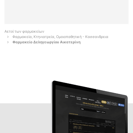
Αετοί των φαρμακείων
Φαρμακεία, Κτηνιατρεία, Ομοιοπαθητική - Κασσανδρεια
Φαρμακείο Δεληγεωργίου Αικατερίνη