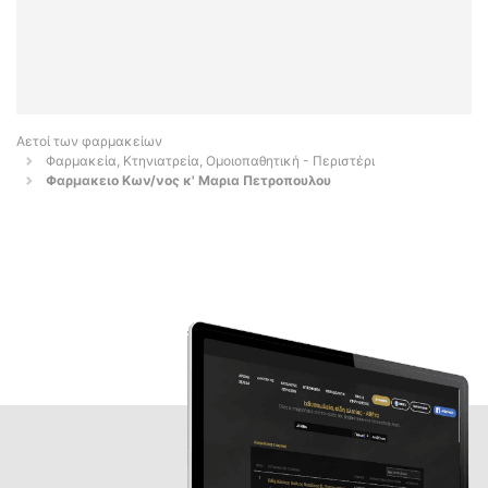
Αετοί των φαρμακείων
Φαρμακεία, Κτηνιατρεία, Ομοιοπαθητική - Περιστέρι
Φαρμακειο Κων/νος κ' Μαρια Πετροπουλου