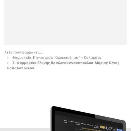
Αετοί των φαρμακείων
Φαρμακεία, Κτηνιατρεία, Ομοιοπαθητική - Καλαμάτα
Σ. Φαρμακεια Ελενης Βασιλογιαννακοπουλου-Μαριας Ολγας
Παπαδοπουλου