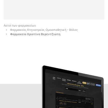
Αετοί των φαρμακείων
Φαρμακεία, Κτηνιατρεία, Ομοιοπαθητική - Βόλος
Φαρμακείο Χριστίνα Βερεντζιώτη