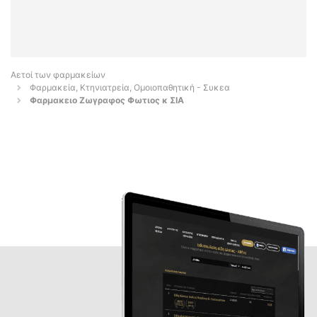
Αετοί των φαρμακείων
Φαρμακεία, Κτηνιατρεία, Ομοιοπαθητική - Συκεα
Φαρμακειο Ζωγραφος Φωτιος κ ΣΙΑ