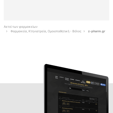
Αετοί των φαρμακείων
Φαρμακεία, Κτηνιατρεία, Ομοιοπαθητική - Βόλος
z-pharm.gr